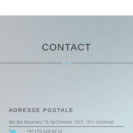
CONTACT
ADRESSE POSTALE
Rte des Muverans 72, bp Ovronne 1927, 1911 Ovronnaz
Tel:
+41 (79) 628 96 53